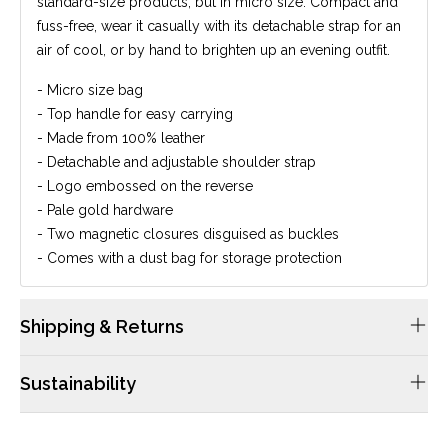
standard-size products, but in micro size. Compact and
fuss-free, wear it casually with its detachable strap for an
air of cool, or by hand to brighten up an evening outfit.
- Micro size bag
- Top handle for easy carrying
- Made from 100% leather
- Detachable and adjustable shoulder strap
- Logo embossed on the reverse
- Pale gold hardware
- Two magnetic closures disguised as buckles
- Comes with a dust bag for storage protection
Shipping & Returns
配送や返品につきましては当サイトのFAQsをご確認ください。
Sustainability
ケンブリッジサッチェルのレザーは畜産業から仕入れており、レ
ザーのみの目的で動物から採取することはありません。