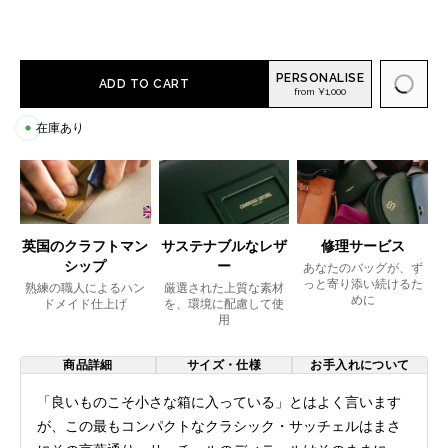
PERSONALISE
ADD TO CART
from ¥1,000
在庫あり
英国のクラフトマン
サステナブルなレザ
修理サービス
シップ
ー
あなたのバッグが、ず
っと寄り添い続けるた
熟練の職人によるハン
厳選された上質な素材
めに
ドメイド仕上げ
を、環境に配慮して使
用
商品詳細
サイズ・仕様
お手入れについて
「良いものこそ小さな箱に入っている」とはよく言います
が、この最もコンパクトなクラシック・サッチェルはまさ