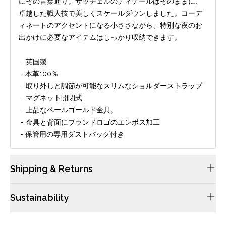
にその言葉通り。サッチェルのディテールはそのままに、
卓越した職人技で美しくスケールダウンしました。コーデ
ィネートのアクセントになる小ささながら、特別な夜のお
出かけに必要なアイテムはしっかり収納できます。
- 英国製
‐ 本革100％
- 取り外しと調節が可能なスリムなショルダーストラップ
- マグネット開閉式
- 上品なペールゴールド金具。
- 金具と背面にブランドロゴのエンボス加工
‐ 保管用の専用ダストバッグ付き
Shipping & Returns
配送や返品につきましては当サイトのFAQsをご確認ください。
Sustainability
ケンブリッジサッチェルのレザーは畜産業から仕入れており、レ