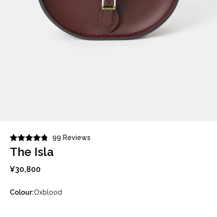
99 Reviews
The Isla
¥30,800
Colour:
Oxblood