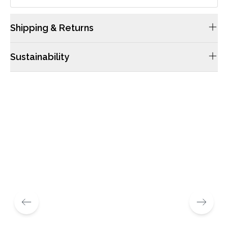
Shipping & Returns
配送や返品につきましては当サイトのFAQsをご確認ください。
Sustainability
ケンブリッジサッチェルのレザーは畜産業から仕入れており、レ
ザーのみの目的で動物から採取することはありません。