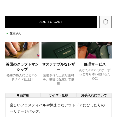
ADD TO CART
在庫あり
英国のクラフトマン
サステナブルなレザ
修理サービス
シップ
ー
あなたのバッグが、ず
っと寄り添い続けるた
熟練の職人によるハン
厳選された上質な素材
めに
ドメイド仕上げ
を、環境に配慮して使
用
商品詳細
サイズ・仕様
お手入れについて
楽しいフェスティバルや気ままなアウトドアにぴったりの
ヘリテージバッグ。