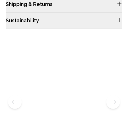
Shipping & Returns
配送や返品につきましては当サイトのFAQsをご確認ください。
Sustainability
ケンブリッジサッチェルのレザーは畜産業から仕入れており、レ
ザーのみの目的で動物から採取することはありません。