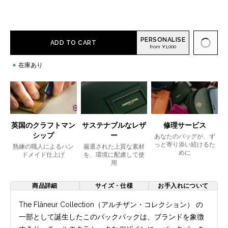
PERSONALISE
ADD TO CART
from ¥1,000
在庫あり
英国のクラフトマン
サステナブルなレザ
修理サービス
シップ
ー
あなたのバッグが、ず
っと寄り添い続けるた
熟練の職人によるハン
厳選された上質な素材
めに
ドメイド仕上げ
を、環境に配慮して使
用
商品詳細
サイズ・仕様
お手入れについて
The Flâneur Collection（アルチザン・コレクション） の
一部として誕生したこのバックパックは、ブランドを象徴