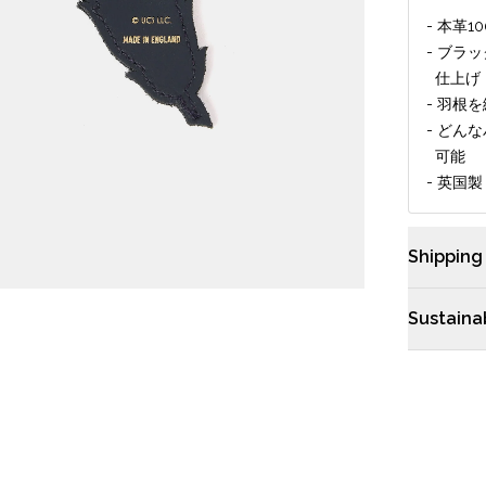
- 本革1
- ブラ
仕上げ
- 羽根
- どん
可能
- 英国製
Shipping
配送や返品
Sustainab
ケンブリッ
目的で動物