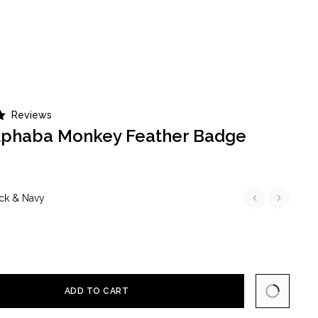
0
0
検索
OUR SHOPS
Reviews
lphaba Monkey Feather Badge
ck & Navy
ADD TO CART