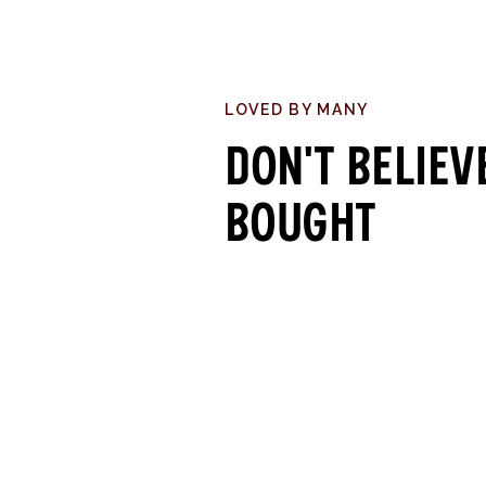
LOVED BY MANY
Don't believ
bought