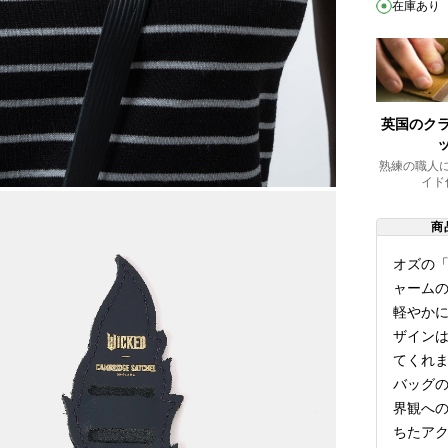
在庫あり
英国のク
熟練の職人
イド
商
オズの
ャーム
軽やかに
ザイン
てくれ
バッグの
界観へ
ちたア