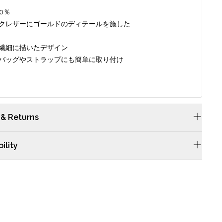
00％
ックレザーにゴールドのディテールを施した
を繊細に描いたデザイン
なバッグやストラップにも簡単に取り付け
 & Returns
につきましては当サイトのFAQsをご確認ください。
ility
ジサッチェルのレザーは畜産業から仕入れており、レザーのみの
から採取することはありません。