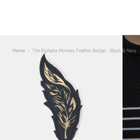
新着アイテム
シ
Home
-
The Elphaba Monkey Feather Badge - Black & Navy