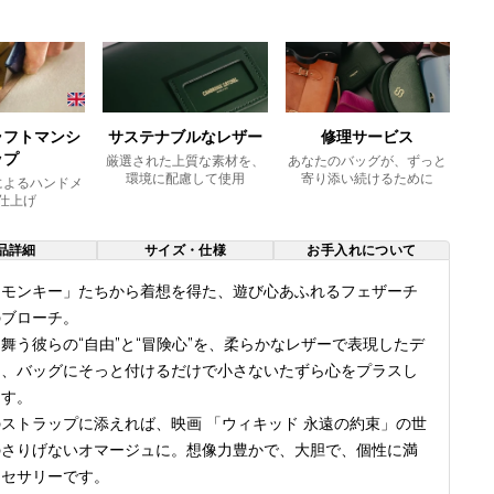
ラフトマンシ
サステナブルなレザー
修理サービス
ップ
厳選された上質な素材を、
あなたのバッグが、ずっと
環境に配慮して使用
寄り添い続けるために
によるハンドメ
仕上げ
品詳細
サイズ・仕様
お手入れについて
「モンキー」たちから着想を得た、遊び心あふれるフェザーチ
のブローチ。
舞う彼らの“自由”と“冒険心”を、柔らかなレザーで表現したデ
は、バッグにそっと付けるだけで小さないたずら心をプラスし
ます。
ストラップに添えれば、映画 「ウィキッド 永遠の約束」の世
のさりげないオマージュに。想像力豊かで、大胆で、個性に満
クセサリーです。