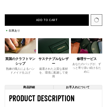
ADD TO CART
在庫あり
英国のクラフトマン
サステナブルなレザ
修理サービス
シップ
ー
あなたのバッグが、ず
っと寄り添い続けるた
熟練の職人によるハン
厳選された上質な素材
めに
ドメイド仕上げ
を、環境に配慮して使
用
商品詳細
お手入れについて
Product Description