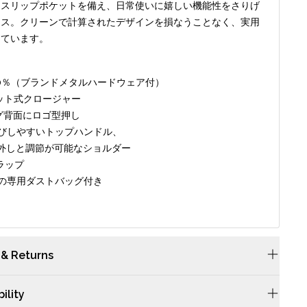
はスリップポケットを備え、日常使いに嬉しい機能性をさりげ
ラス。クリーンで計算されたデザインを損なうことなく、実用
めています。
00％（ブランドメタルハードウェア付）
ット式クロージャー
グ背面にロゴ型押し
運びしやすいトップハンドル、
外しと調節が可能なショルダー
ップ
用の専用ダストバッグ付き
 & Returns
につきましては当サイトのFAQsをご確認ください。
ility