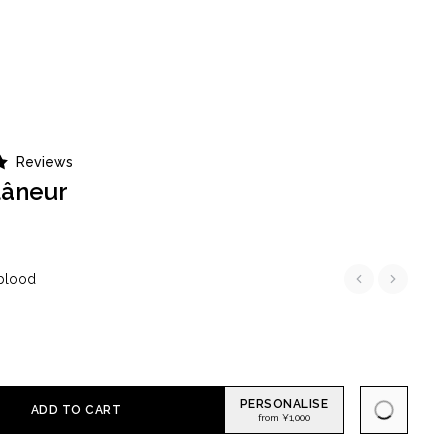
0
0
検索
OUR SHOPS
Reviews
lâneur
blood
PERSONALISE
ADD TO CART
from ¥1,000