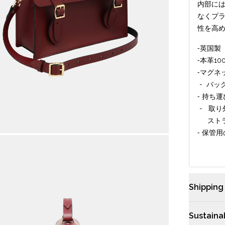
内部に
なくプ
性を高
‐英国製
‐本革1
‐マグネ
- バッ
‐ 持ち
- 取り
ストラ
‐ 保管
Shipping
配送や返品
Sustainab