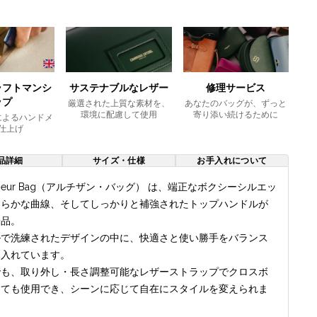
ラフトマンシ
サステナブルなレザー
修理サービス
ップ
厳選された上質な素材を、
あなたのバッグが、ずっと
環境に配慮して使用
寄り添い続けるために
によるハンドメ
仕上げ
品詳細
サイズ・仕様
お手入れについて
Flâneur Bag（アルチザン・バッグ） は、端正なボクシーシルエッ
わらかな曲線、そしてしっかりと補強されたトップハンドルが
一品。
ルで洗練されたデザインの中に、快適さと使い勝手をバランス
り入れています。
でも、取り外し・長さ調整可能なレザーストラップでクロスボ
しても使用でき、シーンに応じて自在にスタイルを変えられま