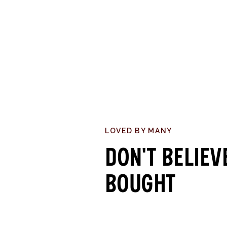
LOVED BY MANY
Don't believ
bought