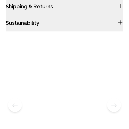
Shipping & Returns
配送や返品につきましては当サイトのFAQsをご確認ください。
Sustainability
ケンブリッジサッチェルのレザーは畜産業から仕入れており、レ
ザーのみの目的で動物から採取することはありません。