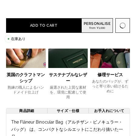
PERSONALISE
ADD TO CART
from ¥1,000
在庫あり
英国のクラフトマン
サステナブルなレザ
修理サービス
シップ
ー
あなたのバッグが、ず
っと寄り添い続けるた
熟練の職人によるハン
厳選された上質な素材
めに
ドメイド仕上げ
を、環境に配慮して使
用
商品詳細
サイズ・仕様
お手入れについて
The Flâneur Binocular Bag（アルチザン・ビノキュラー・
バッグ） は、コンパクトなシルエットにこだわり抜いた一