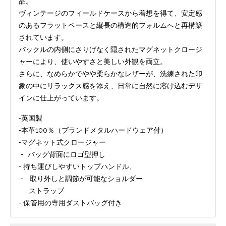
品。
ヴィンテージのフィールドケースから着想を得て、安定感
のあるフラットベースと縦長の構造的フォルムへと再構築
されています。
バックルの内側にさりげなく隠されたマグネットクロージ
ャーにより、使いやすさと美しい外観を両立。
さらに、なめらかでやや柔らかなレザーが、洗練された印
象の中にリラックス感を添え、日常に自然に溶け込むデザ
インに仕上がっています。
‐英国製
‐本革100％（ブランドメタルハードウェア付）
‐マグネット式クロージャー
- バッグ背面にロゴ型押し
‐ 持ち運びしやすいトップハンドル、
- 取り外しと調節が可能なショルダー
ストラップ
‐ 保管用の専用ダストバッグ付き